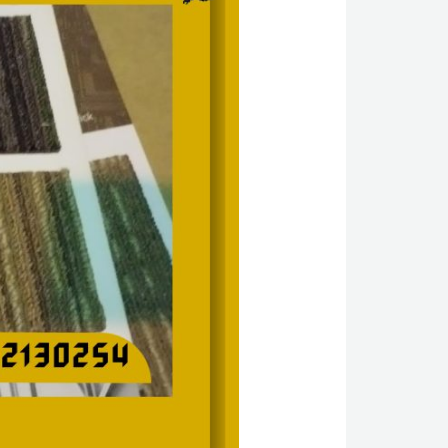
صناعي
بالرياض
|
0542130254
|