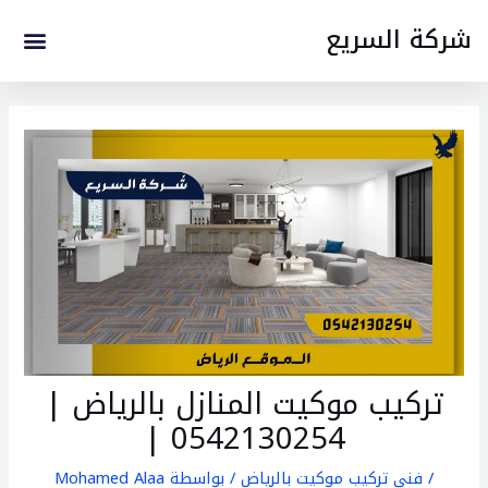
خطي
تصفّح
enu
شركة السريع
لى
المقالات
لمحتوى
تركيب موكيت المنازل بالرياض |
0542130254 |
/
فني تركيب موكيت بالرياض
/ بواسطة
Mohamed Alaa