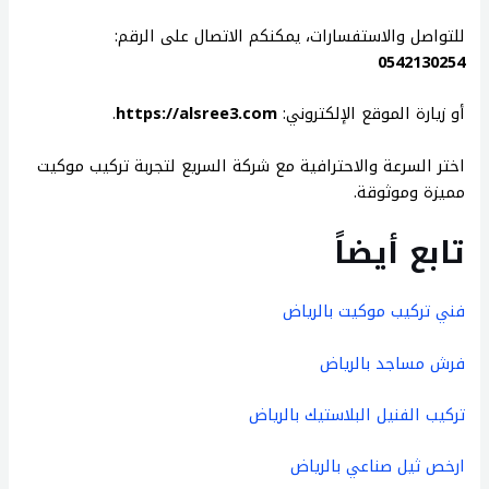
للتواصل
والاستفسارات،
يمكنكم
الاتصال
على
الرقم
:
0542130254
أو
زيارة
الموقع
الإلكتروني
:
https://alsree3.com
.
اختر
السرعة
والاحترافية
مع
شركة
السريع
لتجربة
تركيب
موكيت
مميزة
وموثوقة
.
تابع
أيضاً
فني
تركيب
موكيت
بالرياض
فرش
مساجد
بالرياض
تركيب
الفنيل
البلاستيك
بالرياض
ارخص
ثيل
صناعي
بالرياض